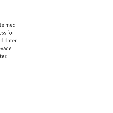
ete med
ess för
ndidater
övade
ter.