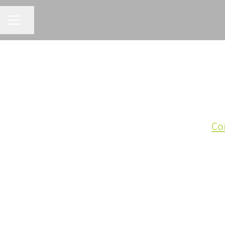
KARRIÄRMENY
Dela sidan
Co