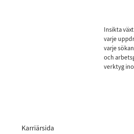
Insikta väx
varje uppdr
varje sökan
och arbets
verktyg in
Karriärsida